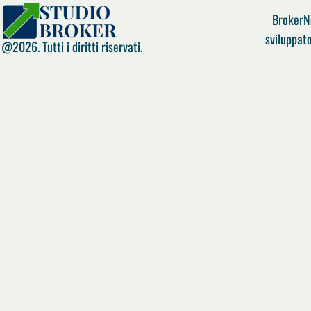
BrokerN
sviluppat
@2026. Tutti i diritti riservati.