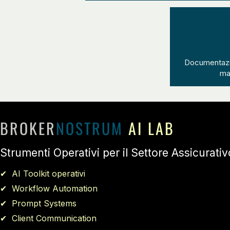
Documentazio
mat
BROKER
NOSTRUM
AI LAB
Strumenti Operativi
per il Settore Assicurativ
✔
AI Toolkit operativi
✔ Workflow Automation
✔ Prompt Systems
✔ Client Communication