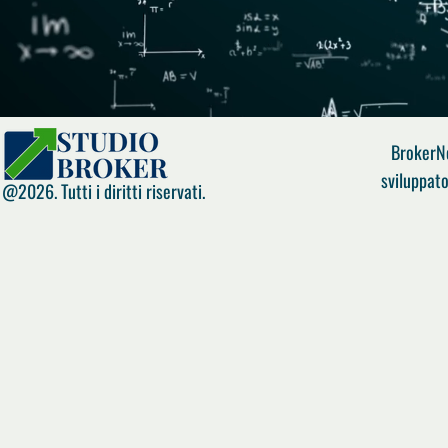
BrokerN
sviluppat
@2026. Tutti i diritti riservati.